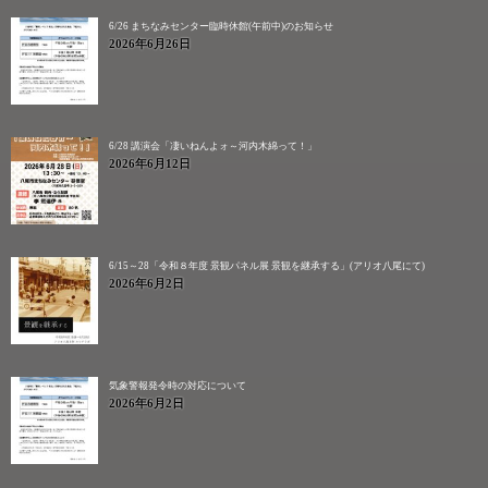
6/26 まちなみセンター臨時休館(午前中)のお知らせ
2026年6月26日
6/28 講演会「凄いねんよォ～河内木綿って！」
2026年6月12日
6/15～28「令和８年度 景観パネル展 景観を継承する」(アリオ八尾にて)
2026年6月2日
気象警報発令時の対応について
2026年6月2日