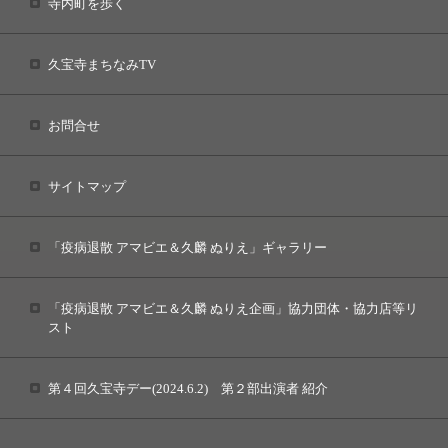
寺内町を歩く
久宝寺まちなみTV
お問合せ
サイトマップ
「疫病退散 アマビエ＆久麟 ぬりえ」ギャラリー
「疫病退散 アマビエ＆久麟 ぬりえ企画」協力団体・協力店等リ
スト
第４回久宝寺デー(2024.6.2) 第２部出演者 紹介