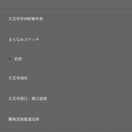
久宝寺寺内町略年表
まちなみスケッチ
史跡
久宝寺城址
久宝寺西口・東口道標
麟角堂創建遺址碑