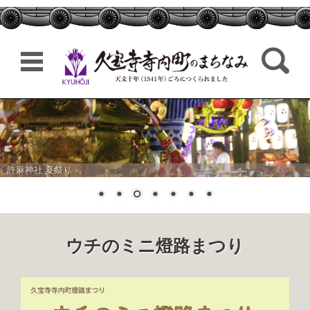
検索:
コンテンツに移動
許麻神社 夏祭り
ウチのミニ燈路まつり