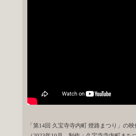
「第14回 久宝寺寺内町 燈路まつり」の
（2023年10月 制作：久宝寺寺内町まち