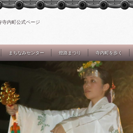
寺寺内町公式ページ
まちなみセンター
燈路まつり
寺内町を歩く