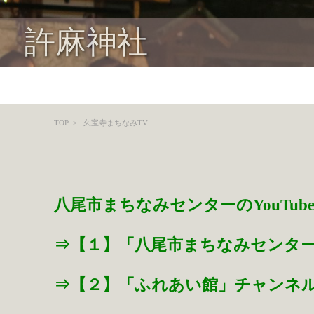
許麻神社
TOP
>
久宝寺まちなみTV
八尾市まちなみセンターのYouTu
⇒
【１】「八尾市まちなみセンタ
⇒
【２】「ふれあい館」チャンネ