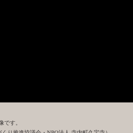
映像です。
づくり推進協議会・NPO法人 寺内町久宝寺）