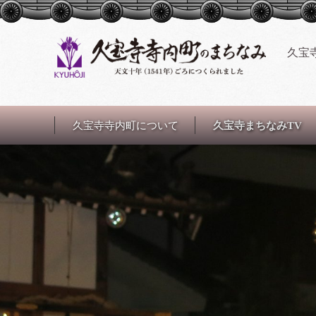
久宝
コンテンツに移動
久宝寺寺内町について
久宝寺まちなみTV