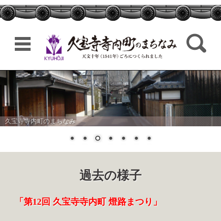
検索:
コンテンツに移動
久宝寺寺内町のまちなみ
過去の様子
「第12回 久宝寺寺内町 燈路まつり」