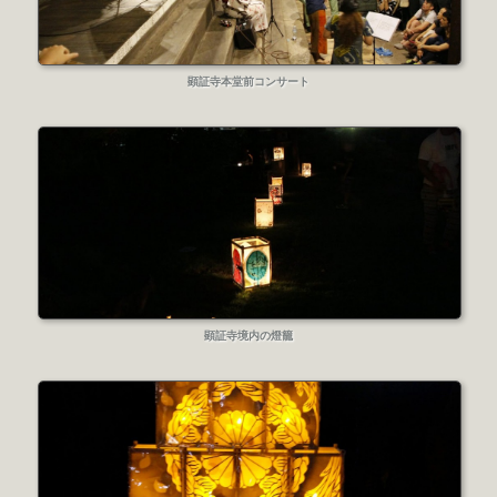
顕証寺本堂前コンサート
顕証寺境内の燈籠