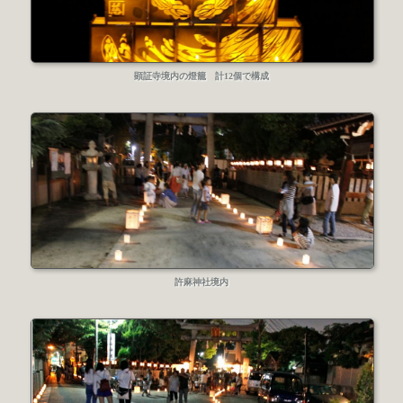
顕証寺境内の燈籠 計12個で構成
許麻神社境内