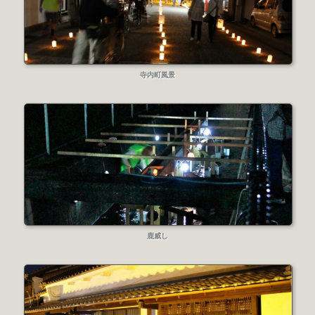
寺内町風景
鹿威し