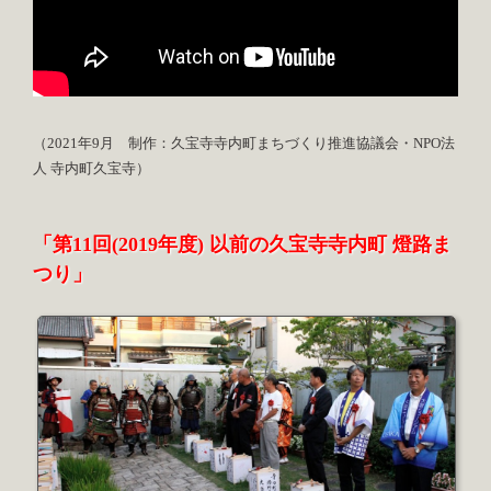
（2021年9月 制作：久宝寺寺内町まちづくり推進協議会・NPO法
人 寺内町久宝寺）
「第11回(2019年度) 以前の久宝寺寺内町 燈路ま
つり」