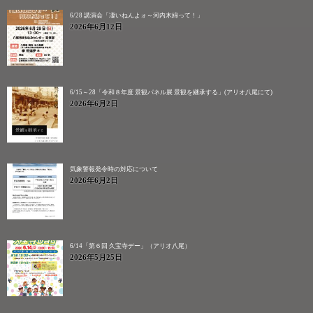
6/28 講演会「凄いねんよォ～河内木綿って！」
2026年6月12日
6/15～28「令和８年度 景観パネル展 景観を継承する」(アリオ八尾にて)
2026年6月2日
気象警報発令時の対応について
2026年6月2日
6/14「第６回 久宝寺デー」（アリオ八尾）
2026年5月25日