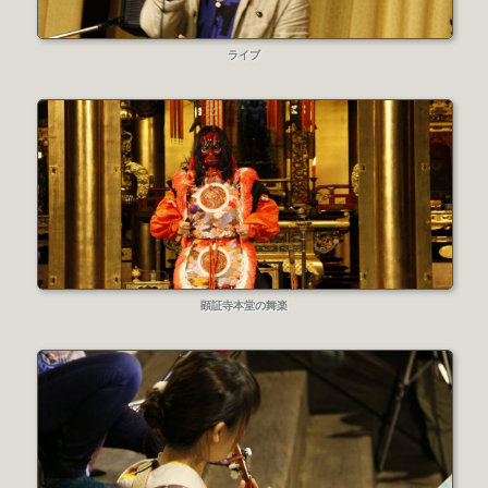
ライブ
顕証寺本堂の舞楽