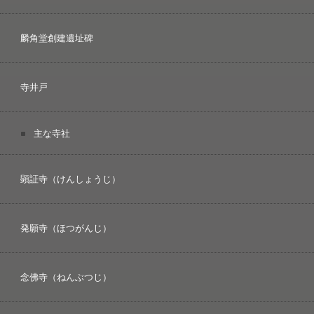
麟角堂創建遺址碑
寺井戸
主な寺社
顕証寺（けんしょうじ）
発願寺（ほつがんじ）
念佛寺（ねんぶつじ）