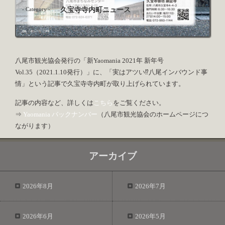
- Category -
久宝寺寺内町ニュース
八尾市観光協会発行の「新Yaomania 2021年 新年号
Vol.35（2021.1.10発行）」に、「実はアツい⁉八尾インバウンド事
情」という記事で久宝寺寺内町が取り上げられています。
記事の内容など、詳しくは
こちら
をご覧ください。
⇒
Yaomania バックナンバー
（八尾市観光協会のホームページにつ
ながります）
アーカイブ
2026年8月
2026年7月
2026年6月
2026年5月