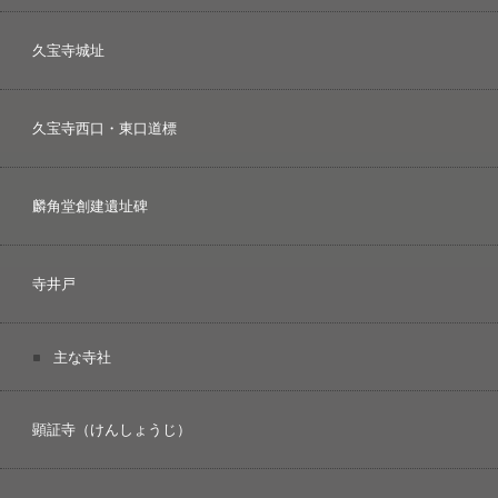
久宝寺城址
久宝寺西口・東口道標
麟角堂創建遺址碑
寺井戸
主な寺社
顕証寺（けんしょうじ）