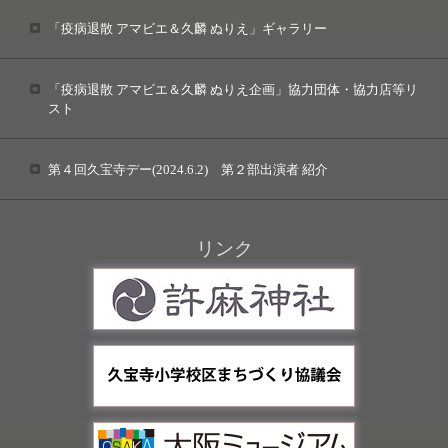
「疫病退散 アマビエ＆久麟 ぬりえ」ギャラリー
「疫病退散 アマビエ＆久麟 ぬりえ企画」協力団体・協力店等リ
スト
第４回久宝寺デー(2024.6.2) 第２部出演者 紹介
リンク