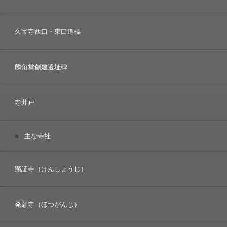
久宝寺西口・東口道標
麟角堂創建遺址碑
寺井戸
主な寺社
顕証寺（けんしょうじ）
発願寺（ほつがんじ）