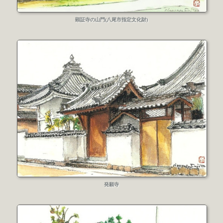
顕証寺の山門(八尾市指定文化財)
発願寺