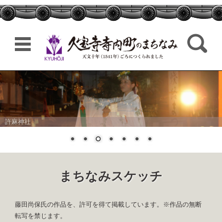
検索:
コンテンツに移動
許麻神社
まちなみスケッチ
藤田尚保氏の作品を、許可を得て掲載しています。※作品の無断
転写を禁じます。