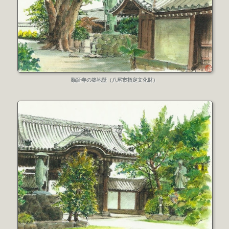
顕証寺の築地壁（八尾市指定文化財）